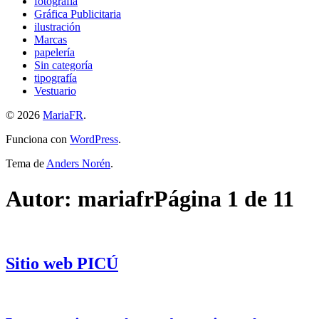
fotografía
Gráfica Publicitaria
ilustración
Marcas
papelería
Sin categoría
tipografía
Vestuario
© 2026
MariaFR
.
Funciona con
WordPress
.
Tema de
Anders Norén
.
Autor:
mariafr
Página 1 de 11
Sitio web PICÚ